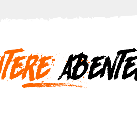
itere
Abente