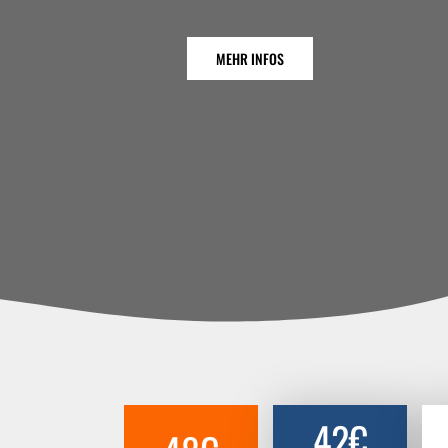
MEHR INFOS
42€