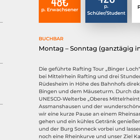
48€
p.
p
p. Erwachsener
Schüler/Student
BUCHBAR
Montag – Sonntag (ganztägig in
Die geführte Rafting Tour „Binger Loch
bei Mittelrhein Rafting und drei Stunden
Rüdesheim in Höhe des Bahnhofs direkt
Bingen und dem Mäuseturm. Durch das B
UNESCO-Welterbe „Oberes Mittelrheinta
Assmanshausen und der wunderschönen
wir eine kurze Pause an einem Rheins
gehen und ein kühles Getränk genießen.
und der Burg Sonneck vorbei und lassen
noch eine Rheinkurve und unser Ziel Ka