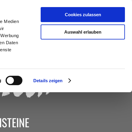
TEAMBUILDING
JOBS
JETZT BUCHEN
Cookies zulassen
le Medien
ir
Auswahl erlauben
, Werbung
ren Daten
ienste
Loch“
g
Details zeigen
STEINE