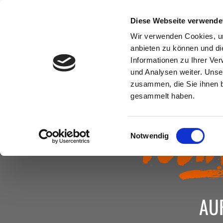
Zum
Inhalt
STARTS
Diese Webseite verwende
springen
Wir verwenden Cookies, um
anbieten zu können und di
Informationen zu Ihrer Ve
und Analysen weiter. Unse
zusammen, die Sie ihnen b
gesammelt haben.
To
Einwilligungsauswahl
Notwendig
AU